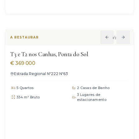
VENDIDO
1
/
32
A RESTAURAR
T3 e T2 nos Canhas, Ponta do Sol
€
369 000
Estrada Regional Nº222 Nº63
5 Quartos
2 Casas de Banho
3 Lugares de
334 m² Bruto
estacionamento