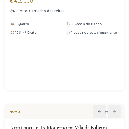
Brava
€
465 000
R. Cmte. Camacho de Freitas
1 Quarto
2 Casas de Banho
106 m² Bruto
1 Lugar de estacionamento
1
/
12
NOVO
Apartamento T3 Moderno na Vila da Ribeira