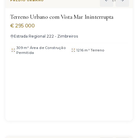
1
/
11
PRÉDIO URBANO
Terreno Urbano com Vista Mar Ininterrupta
€
295 000
Estrada Regional 222 - Zimbreiros
309 m² Área de Construção
1216 m² Terreno
Permitida