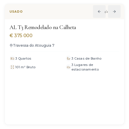
1
/
22
USADO
AL T3 Remodelado na Calheta
€
375 000
Travessa do Atouguia 7
3 Quartos
3 Casas de Banho
3 Lugares de
101 m² Bruto
estacionamento