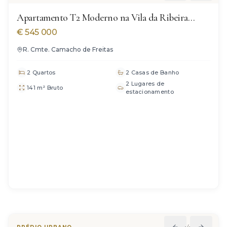
Apartamento T2 Moderno na Vila da Ribeira
Brava
€
545 000
R. Cmte. Camacho de Freitas
2 Quartos
2 Casas de Banho
2 Lugares de
141 m² Bruto
estacionamento