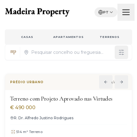
PT
CASAS
APARTAMENTOS
TERRENOS
Properties for sale in Madeira
1
/
11
PRÉDIO URBANO
Terreno com Projeto Aprovado nas Virtudes
€
490 000
R. Dr. Alfredo Justino Rodrigues
514 m² Terreno