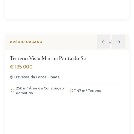
1
/
7
PRÉDIO URBANO
Terreno Vista Mar na Ponta do Sol
€
135 000
Travessa da Fonte Finada
250 m² Área de Construção
1147 m² Terreno
Permitida