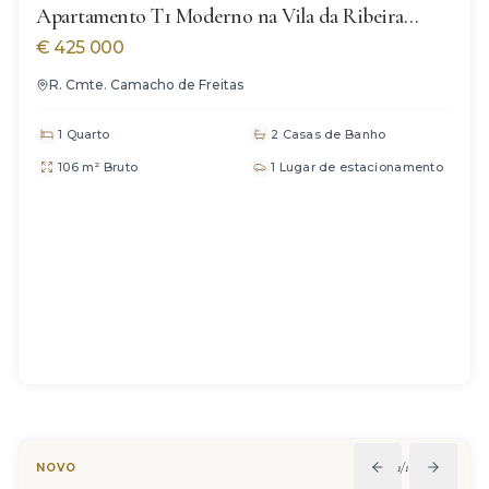
Apartamento T1 Moderno na Vila da Ribeira
Brava
€
425 000
R. Cmte. Camacho de Freitas
1 Quarto
2 Casas de Banho
106 m² Bruto
1 Lugar de estacionamento
1
/
12
NOVO