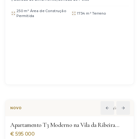
250 m² Área de Construção
1734 m² Terreno
Permitida
1
/
12
NOVO
Apartamento T3 Moderno na Vila da Ribeira
Brava
€
595 000