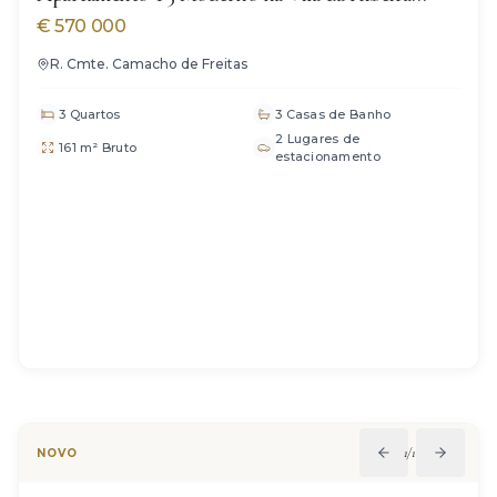
Brava
€
570 000
R. Cmte. Camacho de Freitas
3 Quartos
3 Casas de Banho
2 Lugares de
161 m² Bruto
estacionamento
1
/
12
NOVO