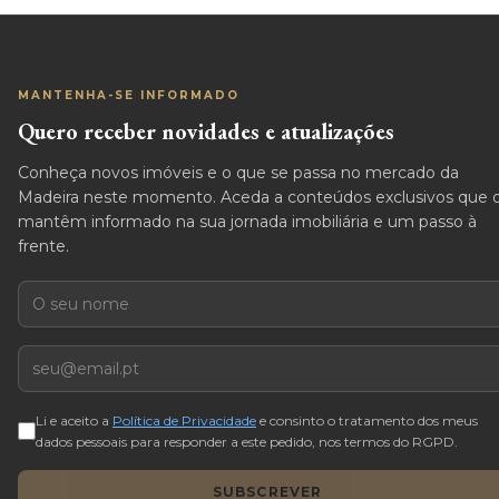
MANTENHA-SE INFORMADO
Quero receber novidades e atualizações
Conheça novos imóveis e o que se passa no mercado da
Madeira neste momento. Aceda a conteúdos exclusivos que 
mantêm informado na sua jornada imobiliária e um passo à
frente.
Nome
E-mail
Li e aceito a
Política de Privacidade
e consinto o tratamento dos meus
dados pessoais para responder a este pedido, nos termos do RGPD.
SUBSCREVER