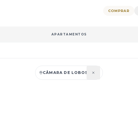
COMPRAR
APARTAMENTOS
A
INTERVALO DE PREÇO
ÁREA DO TER
CÂMARA DE LOBOS
PREÇO MÍN.
ÁREA MÍN. TE
TANHA
JARDIM
PREÇO MÁX.
ÁREA MÁX. TE
IONADO