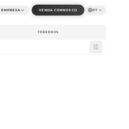
EMPRESA
VENDA CONNOSCO
PT
TERRENOS
RENO (M²)
QUARTOS
&
CASAS DE
BANHO
RRENO
QUARTOS
1
+
2
+
3
+
4
+
RRENO
CASAS DE BANHO
1
+
2
+
3
+