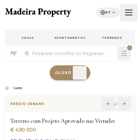
PT
CASAS
APARTAMENTOS
TERRENOS
1
LUXO
Properties for sale in Madeira
Luxo
1
/
11
PRÉDIO URBANO
Terreno com Projeto Aprovado nas Virtudes
€
490 000