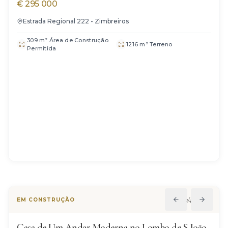
€
295 000
Estrada Regional 222 - Zimbreiros
309 m² Área de Construção
1216 m² Terreno
Permitida
1
/
4
EM CONSTRUÇÃO
Casa de Um Andar Moderna no Lombo de S.João