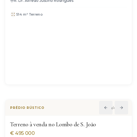
R. Dr. Alfredo Justino Rodrigues
514 m² Terreno
1
/
12
PRÉDIO RÚSTICO
Terreno à venda no Lombo de S. João
€
495 000