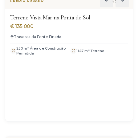
1
/
7
PRÉDIO URBANO
Terreno Vista Mar na Ponta do Sol
€
135 000
Travessa da Fonte Finada
250 m² Área de Construção
1147 m² Terreno
Permitida