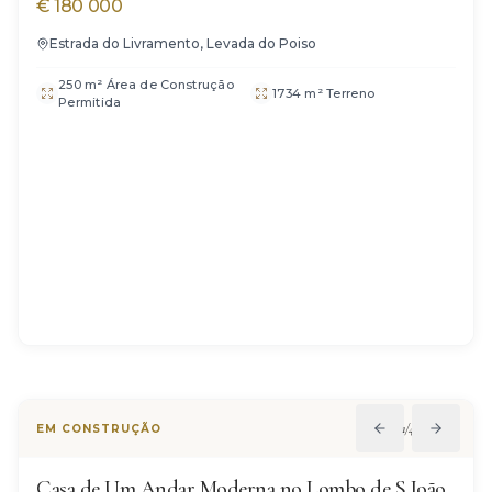
€
180 000
Estrada do Livramento, Levada do Poiso
250 m² Área de Construção
1734 m² Terreno
Permitida
1
/
4
EM CONSTRUÇÃO
Casa de Um Andar Moderna no Lombo de S.João