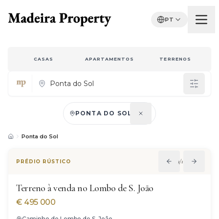
PT
CASAS
APARTAMENTOS
TERRENOS
PONTA DO SOL
Properties for sale in Madeira
Ponta do Sol
1
/
12
PRÉDIO RÚSTICO
Terreno à venda no Lombo de S. João
€
495 000
Caminho do Lombo de S. João