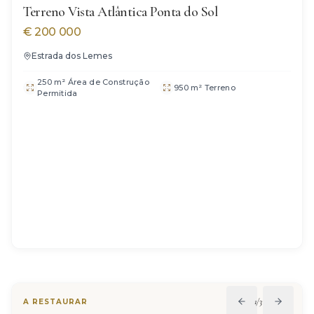
Terreno Vista Atlântica Ponta do Sol
€
200 000
Estrada dos Lemes
250 m² Área de Construção
950 m² Terreno
Permitida
VENDIDO
1
/
32
A RESTAURAR